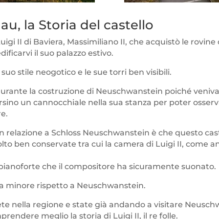
, la Storia del castello
gi II di Baviera, Massimiliano II, che acquistò le rovine 
ificarvi il suo palazzo estivo.
 suo stile neogotico e le sue torri ben visibili.
o durante la costruzione di Neuschwanstein poiché veniv
sino un cannocchiale nella sua stanza per poter osservar
e.
 in relazione a Schloss Neuschwanstein è che questo cas
 ben conservate tra cui la camera di Luigi II, come an
un pianoforte che il compositore ha sicuramente suonato.
sura minore rispetto a Neuschwanstein.
siete nella regione e state già andando a visitare Neusc
endere meglio la storia di Luigi II, il re folle.