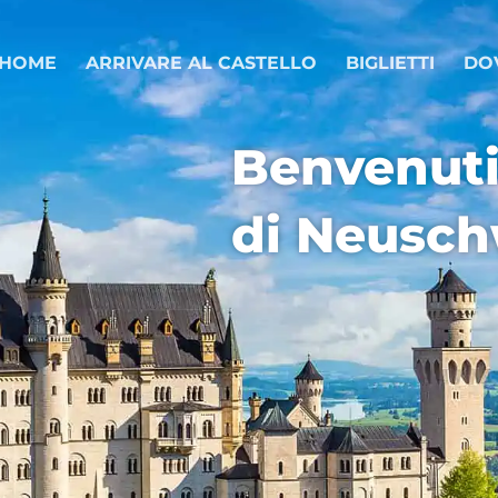
HOME
ARRIVARE AL CASTELLO
BIGLIETTI
DO
Benvenuti 
di Neusch