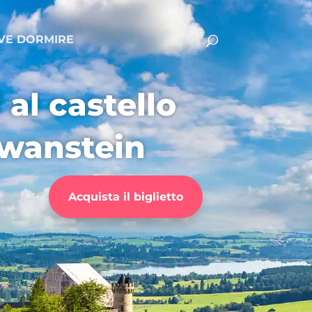
VE DORMIRE
al castello
wanstein
Acquista il biglietto