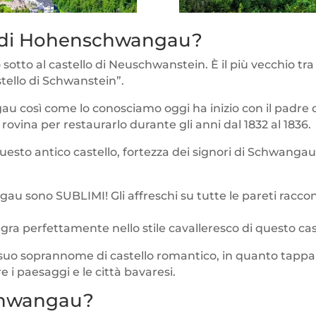
llo di Hohenschwangau?
 sotto al castello di Neuschwanstein. È il più vecchio tra 
ello di Schwanstein”.
 così come lo conosciamo oggi ha inizio con il padre di Lu
rovina per restaurarlo durante gli anni dal 1832 al 1836.
questo antico castello, fortezza dei signori di Schwangau,
gau sono SUBLIMI! Gli affreschi su tutte le pareti raccon
tegra perfettamente nello stile cavalleresco di questo cas
l suo soprannome di castello romantico, in quanto tappa
re i paesaggi e le città bavaresi.
chwangau?